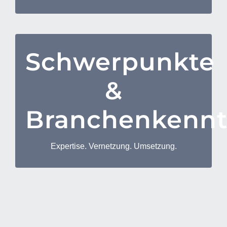
Kontakte zu exklusiven Gastronomen,
Kommunikation innerhalb der Teams & mit
Weingütern (vor allem Toskana)
Stakeholdern
Guide für begleitete Reisen (Städtetrips,
Budgetkontrolle
Sportereignisse, Kultur und kulinarische
Operative Planung
Schwerpunkte
Schwerpunkte | Branchenkenntnisse
Reisen)
Kennzahlenbestimmung
Einhalten und Steuerung von Zeitplänen
Finanzielle Zusammenarbeit (FZ)
&
Controlling bei Lieferanten
Entwicklungsbanken
Koordination von Dienstleistern
Branchenkennt
Natur- und Umweltschutzkonzepte
Nachhaltigkeitsberatung für Unternehmen
Entwicklungsfinanzierung
Expertise. Vernetzung. Umsetzung.
Öffentliche Hand | Verwaltung
Urban Development
Versicherungen
Organisationsentwicklung
Employer Branding