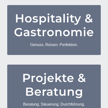
Budgetkontrolle
Einladungsmanagement (auch
Hospitality &
Gastronomieberatung
Vertragsgestaltung)
Personalplanung- und Teamführung
Gastronomie
Planung und Umsetzung von innovativen
Gästebetreuung
Gastronomiekonzepten
Organisation von Keynote Speakern
Marketing- und Vertriebskonzepte
Genuss. Reisen. Perfektion.
Koordination von und Kontakt zu externen
Image und Kommunikation
Dienstleistern und Agenturen
Beratung bei Geschäftsoptimierung- oder
eröffnung
Kontakte zu exklusiven Weingütern
Projekte &
Projekten
Steuerung und Durchführung von
Hospitality
Koordination von Projektplänen und
Beratung
Individuelle Planung und Begleitung von
Dokumentationen
Genussreisen
Leitung von Projektteams
Beratung. Steuerung. Durchführung.