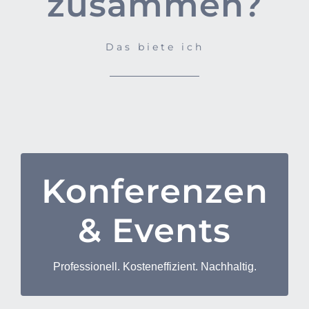
zusammen?
Das biete ich
Konferenzen
Event- und Konferenzmanagement
& Events
Konzeption und Strategie
Finden der richtigen Veranstaltungsform für
Ihr Vorhaben
Professionell. Kosteneffizient. Nachhaltig.
Inhaltliche Planung und Zielsetzung
Projektplanung – zeitliche Umsetzung und